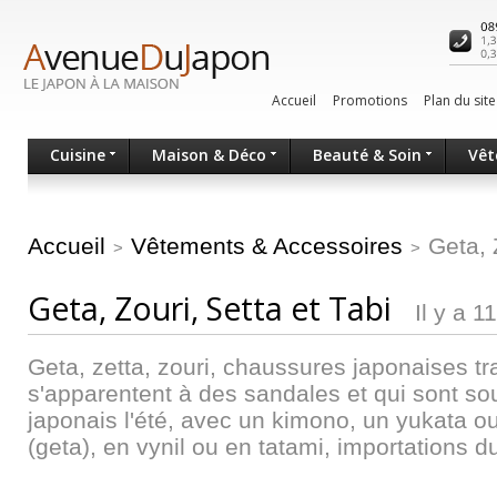
Accueil
Promotions
Plan du site
Cuisine
Maison & Déco
Beauté & Soin
Vêt
Accueil
Vêtements & Accessoires
Geta, 
>
>
Geta, Zouri, Setta et Tabi
Il y a 1
Geta, zetta, zouri, chaussures japonaises tra
s'apparentent à des sandales et qui sont so
japonais l'été, avec un kimono, un yukata ou
(geta), en vynil ou en tatami, importations d