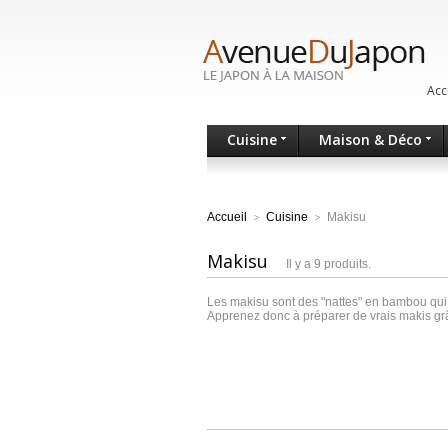
Acc
Cuisine
Maison & Déco
Accueil
Cuisine
Makisu
>
>
Makisu
Il y a 9 produits.
Les makisu sont des "nattes" en bambou qui per
Apprenez donc à préparer de vrais makis gr