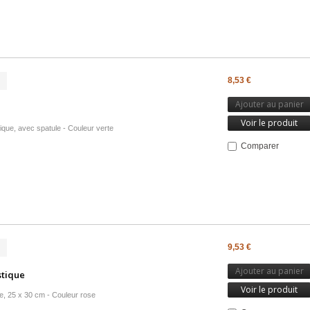
8,53 €
Ajouter au panier
Voir le produit
tique, avec spatule - Couleur verte
Comparer
9,53 €
Ajouter au panier
stique
Voir le produit
e, 25 x 30 cm - Couleur rose