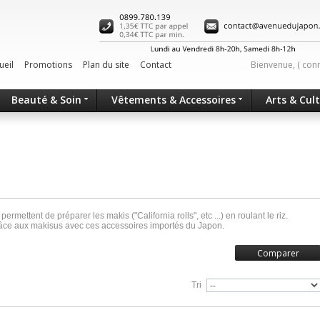
ueil
Promotions
Plan du site
Contact
Bienvenue, (
con
Beauté & Soin
Vêtements & Accessoires
Arts & Cul
mettent de préparer les makis ("California rolls", etc ...) en roulant le riz.
âce aux makisus avec ces accessoires importés du Japon.
Tri