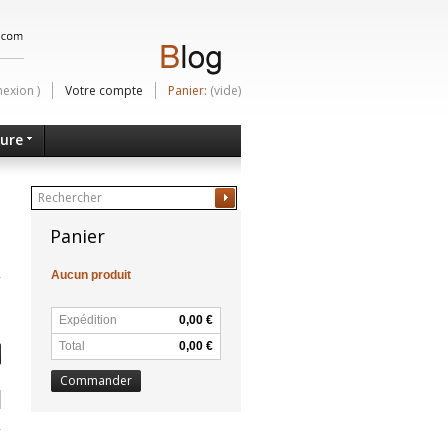
nexion
)
Votre compte
Panier:
(vide)
ture
Ok
Panier
Aucun produit
Expédition
0,00 €
Total
0,00 €
Commander