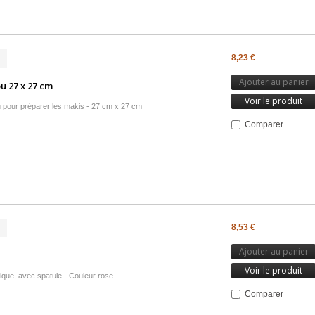
8,23 €
Ajouter au panier
 27 x 27 cm
Voir le produit
pour préparer les makis - 27 cm x 27 cm
Comparer
8,53 €
Ajouter au panier
Voir le produit
tique, avec spatule - Couleur rose
Comparer