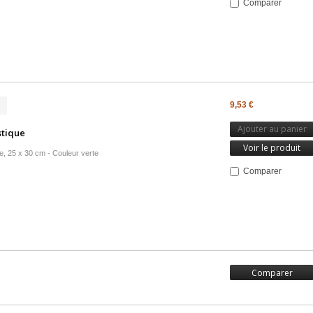
Comparer
9,53 €
Ajouter au panier
stique
Voir le produit
e, 25 x 30 cm - Couleur verte
Comparer