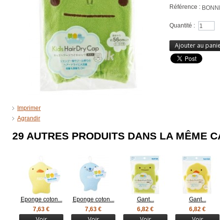
Référence :
BONN
Quantité :
Ajouter au pani
Imprimer
Agrandir
29 AUTRES PRODUITS DANS LA MÊME C
Eponge coton...
Eponge coton...
Gant...
Gant...
7,63 €
7,63 €
6,82 €
6,82 €
Voir
Voir
Voir
Voir