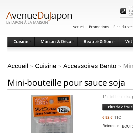
Accueil
Promotions
Plan du site
Cuisine
Maison & Déco
Beauté & Soin
Vêt
Accueil
Cuisine
Accessoires Bento
Min
>
>
>
Mini-bouteille pour sauce soja
12 mini-bouteilles
Plus de détails
6,92 €
TTC
Référence :
BOUT