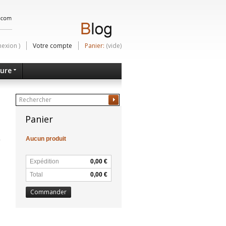
nexion
)
Votre compte
Panier:
(vide)
ture
Ok
Panier
Aucun produit
Expédition
0,00 €
Total
0,00 €
Commander