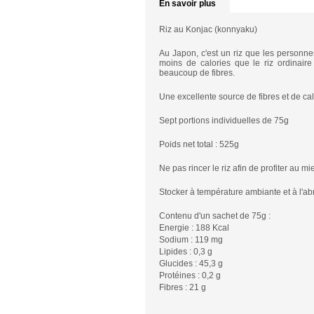
En savoir plus
Riz au Konjac (konnyaku)
Au Japon, c'est un riz que les personne
moins de calories que le riz ordinaire
beaucoup de fibres.
Une excellente source de fibres et de cal
Sept portions individuelles de 75g
Poids net total : 525g
Ne pas rincer le riz afin de profiter au m
Stocker à température ambiante et à l'abri
Contenu d'un sachet de 75g :
Energie : 188 Kcal
Sodium : 119 mg
Lipides : 0,3 g
Glucides : 45,3 g
Protéines : 0,2 g
Fibres : 21 g