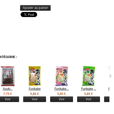
Ajouter au panier
ATÉGORIE :
Azuki...
Furikake
Furikake...
Furikake,...
Furi
7,75 €
5,85 €
5,85 €
5,85 €
5
Voir
Voir
Voir
Voir