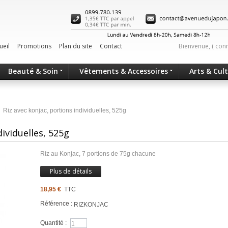
ueil
Promotions
Plan du site
Contact
Bienvenue, (
con
Beauté & Soin
Vêtements & Accessoires
Arts & Cul
Riz avec konjac, portions individuelles, 525g
dividuelles, 525g
Riz au Konjac, 7 portions de 75g chacune
Plus de détails
18,95 €
TTC
Référence :
RIZKONJAC
Quantité :