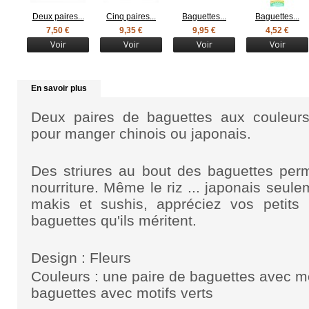
Deux paires...
Cinq paires...
Baguettes...
Baguettes...
7,50 €
9,35 €
9,95 €
4,52 €
Voir
Voir
Voir
Voir
En savoir plus
Deux paires
de
baguettes
aux couleurs 
pour manger chinois ou japonais.
Des striures au bout des baguettes perm
nourriture. Même le riz ... japonais seulem
makis et sushis, appréciez vos petits
baguettes qu'ils méritent.
Design : Fleurs
Couleurs : une paire de baguettes avec mo
baguettes avec motifs verts