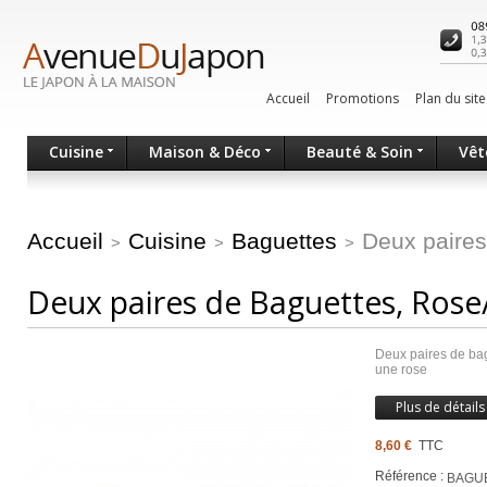
Accueil
Promotions
Plan du site
Cuisine
Maison & Déco
Beauté & Soin
Vêt
Accueil
Cuisine
Baguettes
Deux paires
>
>
>
Deux paires de Baguettes, Rose
Deux paires de bagu
une rose
Plus de détails
8,60 €
TTC
Référence :
BAGU