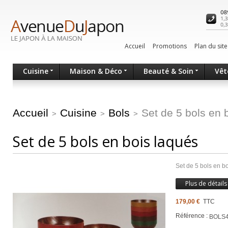
Accueil
Promotions
Plan du site
Cuisine
Maison & Déco
Beauté & Soin
Vêt
Accueil
Cuisine
Bols
Set de 5 bols en 
>
>
>
Set de 5 bols en bois laqués
Set de 5 bols en bo
Plus de détails
179,00 €
TTC
Référence :
BOLS