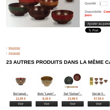
Quantité :
Disponibilité :
Comm
jours
Ajouter au pani
Imprimer
Agrandir
23 AUTRES PRODUITS DANS LA MÊME C
Bol laqué...
Bols "Lapin"...
Set "Gohan"...
Set de 5...
12,95 €
8,35 €
23,99 €
57,50 €
Voir
Voir
Voir
Voir