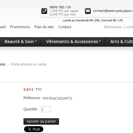
ueil
Promotions
Plan du site
Contact
Bienvenue, (
con
Beauté & Soin
Vêtements & Accessoires
Arts & Cul
cens
Porte encens en verre
>
9,93 €
TTC
Référence :
PRTENCNSART3
Quantité :
Ajouter au panier