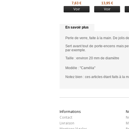
7,63 €
13,95 €
Voir
Voir
En savoir plus
Perle de verre
, faite à la main. De jolis
de
Sert avant tout de porte-encens mais pe
par exemple.
Taille : environ 20 mm de diamètre
Modèle : "Camélia"
Notez bien : ces articles étant faits à la 
Informations
N
Contact
N
Livraison
M
Mentions légales
P