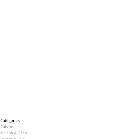
,96 €
16,96 €
17,56 €
19,97 €
21,57 
Voir
Voir
Voir
Voir
Voir
Catégories
Cuisine
Maison & Déco