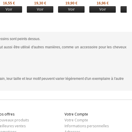
16,55 €
19,30 €
19,90 €
16,96 €
16
Voir
Voir
Voir
Voir
ssins
sont peints dessus.
ut aussi être utilisé d'autres manières, comme un
accessoire
pour les cheveux
main, leur taille et leur motif peuvent varier légèrement d'un exemplaire à l'autre
os offres
Votre Compte
ouveaux produits
Votre Compte
eilleures ventes
Informations personnelles
romotions
Adresses