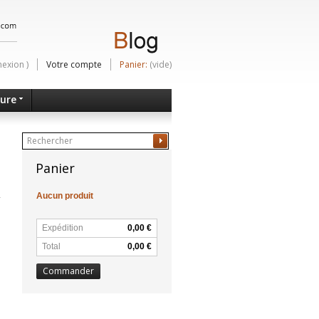
nexion
)
Votre compte
Panier:
(vide)
ture
Ok
Panier
Aucun produit
Expédition
0,00 €
Total
0,00 €
Commander