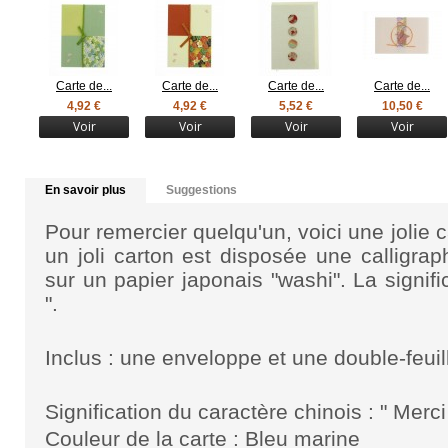
Carte de...
Carte de...
Carte de...
Carte de...
4,92 €
4,92 €
5,52 €
10,50 €
Voir
Voir
Voir
Voir
En savoir plus
Suggestions
Pour remercier quelqu'un, voici une jolie 
un joli carton est disposée une calligrap
sur un papier japonais "washi". La signifi
".
Inclus : une enveloppe et une
double-feuil
Signification du caractère chinois :
" Merci
Couleur de la carte : Bleu marine