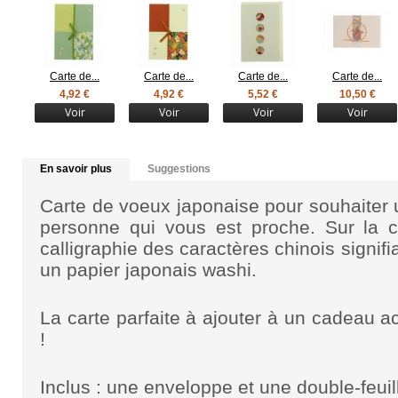
Carte de...
Carte de...
Carte de...
Carte de...
4,92 €
4,92 €
5,52 €
10,50 €
Voir
Voir
Voir
Voir
En savoir plus
Suggestions
Carte de voeux japonaise pour souhaiter 
personne qui vous est proche. Sur la c
calligraphie des caractères chinois signifi
un papier japonais washi.
La carte parfaite à ajouter à un cadeau
!
Inclus : une enveloppe et une
double-feuil