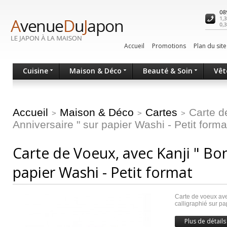
Accueil
Promotions
Plan du site
Cuisine
Maison & Déco
Beauté & Soin
Vêt
Accueil
Maison & Déco
Cartes
Carte d
>
>
>
Anniversaire " sur papier Washi - Petit forma
Carte de Voeux, avec Kanji " Bon
papier Washi - Petit format
Carte de voeux avec
calligraphié sur pa
Plus de détails