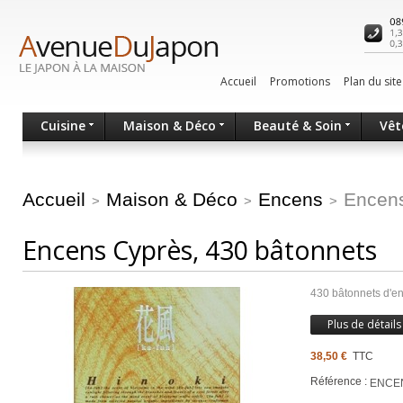
Accueil
Promotions
Plan du site
Cuisine
Maison & Déco
Beauté & Soin
Vêt
Accueil
Maison & Déco
Encens
Encens
>
>
>
Encens Cyprès, 430 bâtonnets
430 bâtonnets d'en
Plus de détails
38,50 €
TTC
Référence :
ENCE