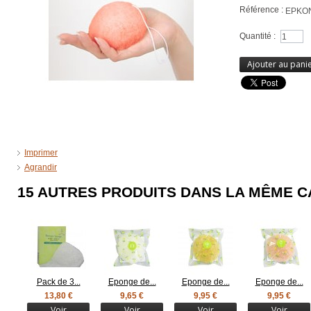
Référence :
EPKO
Quantité :
Ajouter au pani
Imprimer
Agrandir
15 AUTRES PRODUITS DANS LA MÊME C
Pack de 3...
Eponge de...
Eponge de...
Eponge de...
13,80 €
9,65 €
9,95 €
9,95 €
Voir
Voir
Voir
Voir