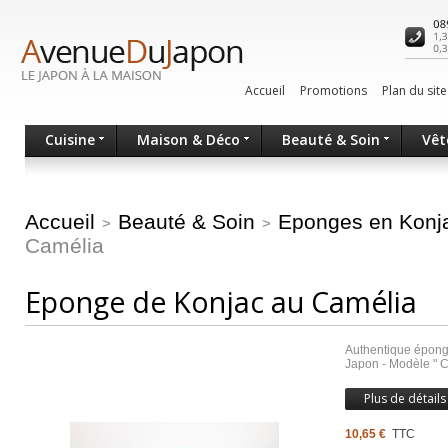
Accueil
Promotions
Plan du site
Cuisine
Maison & Déco
Beauté & Soin
Vêt
Accueil
Beauté & Soin
Eponges en Konj
>
>
Camélia
Eponge de Konjac au Camélia
Authentique épong
Japon - Modèle " 
Plus de détails
10,65 €
TTC