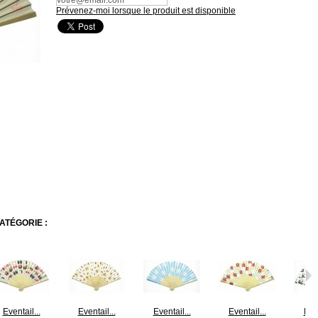
Prévenez-moi lorsque le produit est disponible
ATÉGORIE :
Eventail...
Eventail...
Eventail...
Eventail...
Even