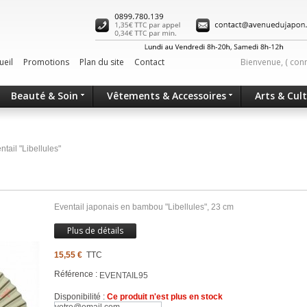
ueil
Promotions
Plan du site
Contact
Bienvenue, (
con
Beauté & Soin
Vêtements & Accessoires
Arts & Cul
ntail "Libellules"
Eventail japonais en bambou "Libellules ", 23 cm
Plus de détails
15,55 €
TTC
Référence :
EVENTAIL95
Disponibilité :
Ce produit n'est plus en stock