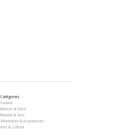
,95 €
12,95 €
13,65 €
9,99 €
11,85 
Voir
Voir
Voir
Voir
Voir
Catégories
Cuisine
Maison & Déco
Beauté & Soin
Vêtements & Accessoires
Arts & Culture