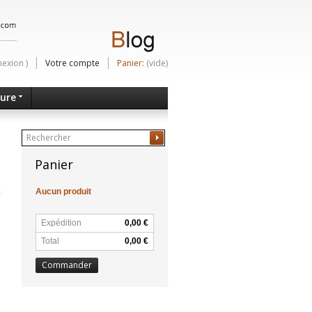
nexion
)
Votre compte
Panier:
(vide)
ture
Ok
Panier
Aucun produit
Expédition
0,00 €
Total
0,00 €
Commander