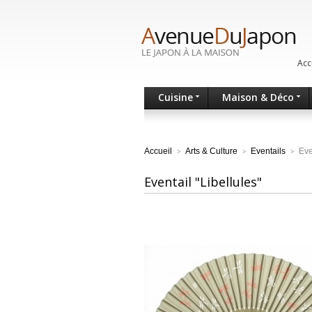
Acc
Cuisine
Maison & Déco
Accueil
Arts & Culture
Eventails
Eve
>
>
>
Eventail "Libellules"