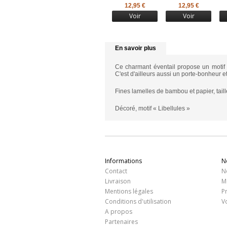
12,95 €
12,95 €
Voir
Voir
En savoir plus
Ce charmant éventail propose un motif ty
C'est d'ailleurs aussi un porte-bonheur 
Fines lamelles de bambou et papier, taill
Décoré, motif « Libellules »
Informations
N
Contact
N
Livraison
M
Mentions légales
P
Conditions d'utilisation
V
A propos
Partenaires