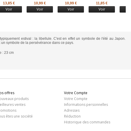
13,85 €
10,99 €
10,99 €
11,85 €
13
Voir
Voir
Voir
Voir
piquement estival : la libellule. C'est en effet un symbole de l'été au Japon.
et un symbole de la persévérance dans ce pays.
e : 23 cm
os offres
Votre Compte
ouveaux produits
Votre Compte
eilleures ventes
Informations personnelles
romotions
Adresses
ous êtes une société
Réduction
Historique des commandes