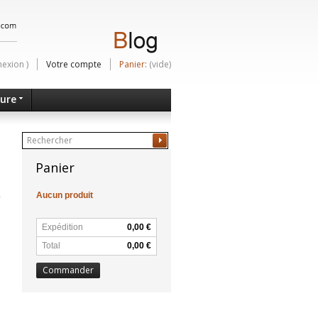
nexion
)
Votre compte
Panier:
(vide)
ture
Ok
Panier
Aucun produit
Expédition
0,00 €
Total
0,00 €
Commander