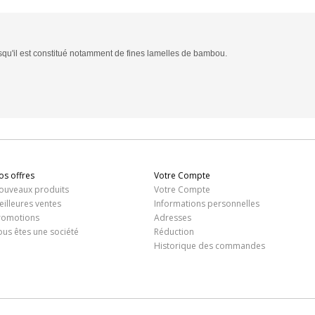
puisqu'il est constitué notamment de fines lamelles de bambou.
os offres
Votre Compte
ouveaux produits
Votre Compte
eilleures ventes
Informations personnelles
romotions
Adresses
ous êtes une société
Réduction
Historique des commandes