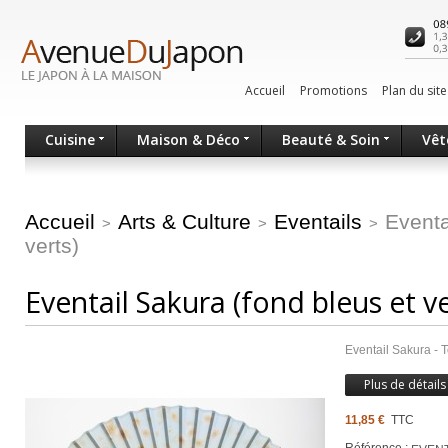
Accueil
Promotions
Plan du site
Cuisine
Maison & Déco
Beauté & Soin
Vêt
Accueil
Arts & Culture
Eventails
Eventa
>
>
>
verts)
Eventail Sakura (fond bleus et ve
Eventail Sakura - T
Plus de détails
11,85 €
TTC