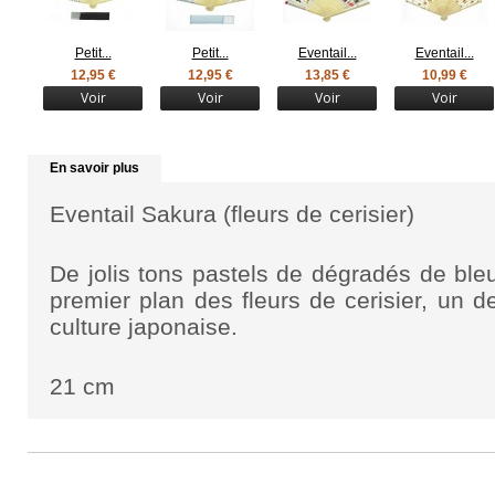
Petit...
Petit...
Eventail...
Eventail...
12,95 €
12,95 €
13,85 €
10,99 €
Voir
Voir
Voir
Voir
En savoir plus
Eventail Sakura (fleurs de cerisier)
De jolis tons pastels de dégradés de ble
premier plan des fleurs de cerisier, un 
culture japonaise.
21 cm