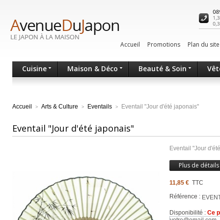
Accueil
Promotions
Plan du site
Cuisine
Maison & Déco
Beauté & Soin
Vêt
Accueil
Arts & Culture
Eventails
Eventail "Jour d'été japonais"
>
>
>
Eventail "Jour d'été japonais"
Eventail "Jour d'ét
Plus de détails
11,85 €
TTC
Référence :
EVENT
Disponibilité :
Ce p