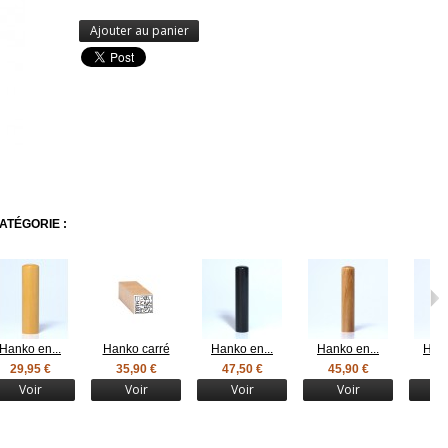
Ajouter au panier
ATÉGORIE :
Hanko en...
Hanko carré
Hanko en...
Hanko en...
Hank
29,95 €
35,90 €
47,50 €
45,90 €
45
Voir
Voir
Voir
Voir