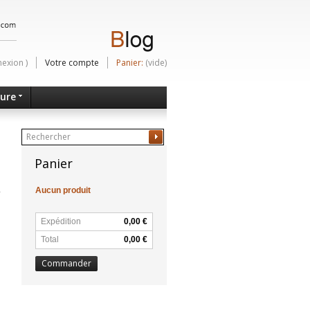
nexion
)
Votre compte
Panier:
(vide)
ture
Ok
Panier
Aucun produit
Expédition
0,00 €
Total
0,00 €
Commander