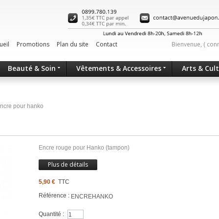
ueil
Promotions
Plan du site
Contact
Bienvenue, (
con
Beauté & Soin
Vêtements & Accessoires
Arts & Cul
ncre pour hanko
Encre rouge pour Hanko (tampon)
Plus de détails
5,90 €
TTC
Référence :
ENCREHANKO
Quantité :