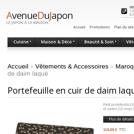
Accueil
Promotions
Plan du site
Cuisine
Maison & Déco
Beauté & Soin
Vêt
Accueil
Vêtements & Accessoires
Maroq
>
>
de daim laqué
Portefeuille en cuir de daim laq
Petit portefeuille1
et cartes (10 empl.
Plus de détails
119,00 €
TTC