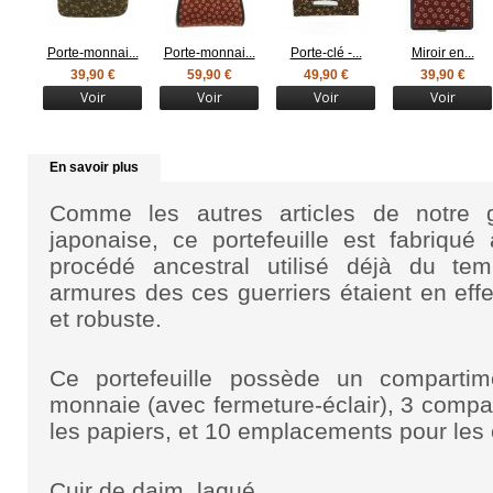
Porte-monnai...
Porte-monnai...
Porte-clé -...
Miroir en...
39,90 €
59,90 €
49,90 €
39,90 €
Voir
Voir
Voir
Voir
En savoir plus
Comme les autres articles de notre
japonaise, ce portefeuille est fabriqué
procédé ancestral utilisé déjà du t
armures des ces guerriers étaient en eff
et robuste.
Ce portefeuille possède un comparti
monnaie (avec fermeture-éclair), 3 compart
les papiers, et 10 emplacements pour les c
Cuir de daim, laqué