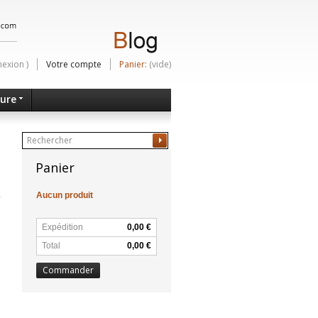
nexion
)
Votre compte
Panier:
(vide)
ture
Ok
Panier
Aucun produit
Expédition
0,00 €
Total
0,00 €
Commander