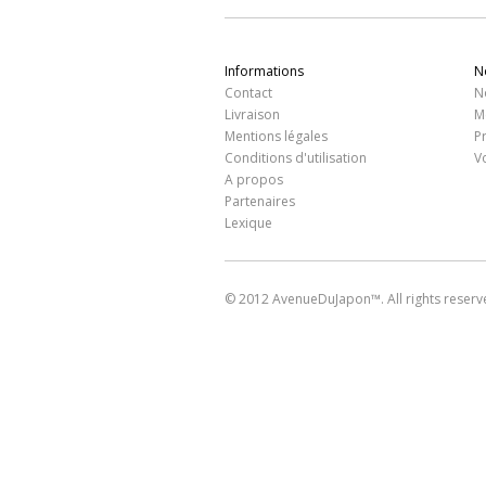
Informations
N
Contact
N
Livraison
M
Mentions légales
P
Conditions d'utilisation
V
A propos
Partenaires
Lexique
© 2012 AvenueDuJapon™. All rights reserv