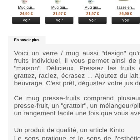
Mug qui...
Mug qui...
Mug qui...
Tasse en...
24,90 €
21,97 €
21,97 €
26,90 €
Voir
Voir
Voir
Voir
En savoir plus
Voici un
verre
/ mug aussi "design" qu'o
fruits individuel
, il vous permet ainsi de
"maison". Délicieux. Pressez les fruits
grattez, raclez, écrasez ... Ajoutez du lait
beuvrage. C'est prêt, dégustez votre jus d
Ce mug presse-fruits comprend plusieur
presse-fruit, un "grattoir", un mélangeur/pi
un rangement facile une fois que vous ave
Un produit de qualité, un article Kinto
Le
sens pratique
et le sens de l'esthéti