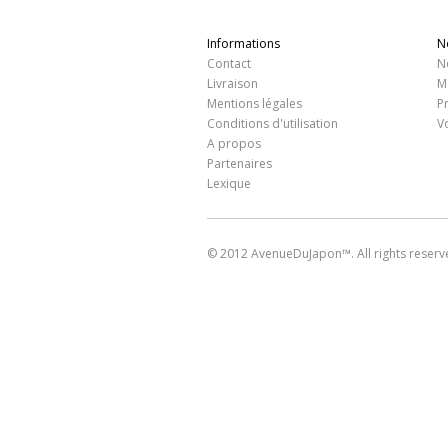
Informations
N
Contact
N
Livraison
M
Mentions légales
P
Conditions d'utilisation
V
A propos
Partenaires
Lexique
© 2012 AvenueDuJapon™. All rights reserv