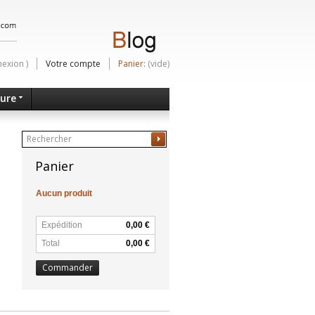
nexion
)
Votre compte
Panier:
(vide)
ture
Ok
Panier
Aucun produit
Expédition
0,00 €
Total
0,00 €
Commander