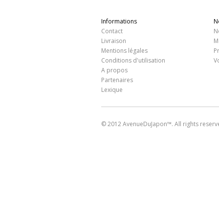
Informations
N
Contact
N
Livraison
M
Mentions légales
P
Conditions d'utilisation
V
A propos
Partenaires
Lexique
© 2012 AvenueDuJapon™. All rights reserv