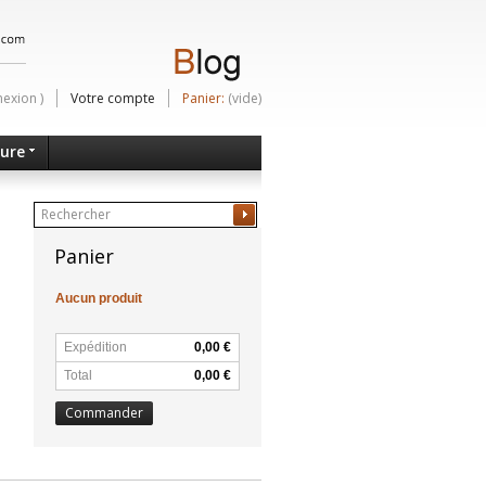
nexion
)
Votre compte
Panier:
(vide)
ture
Ok
Panier
Aucun produit
Expédition
0,00 €
Total
0,00 €
Commander