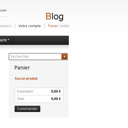
nexion
)
Votre compte
Panier:
(vide)
ture
Ok
Panier
Aucun produit
Expédition
0,00 €
Total
0,00 €
Commander