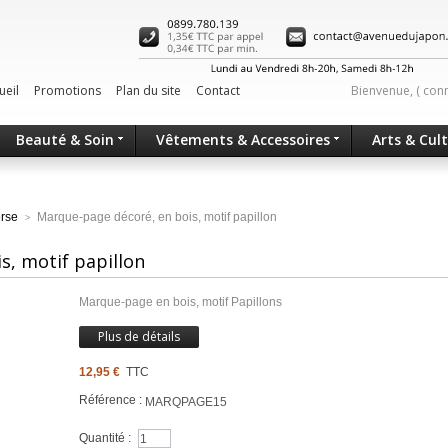
ueil
Promotions
Plan du site
Contact
Bienvenue, (
con
Beauté & Soin
Vêtements & Accessoires
Arts & Cul
erse
Marque-page décoré, en bois, motif papillon
>
s, motif papillon
Marque-page en bois, motif Papillons
Plus de détails
12,95 €
TTC
Référence :
MARQPAGE15
Quantité :