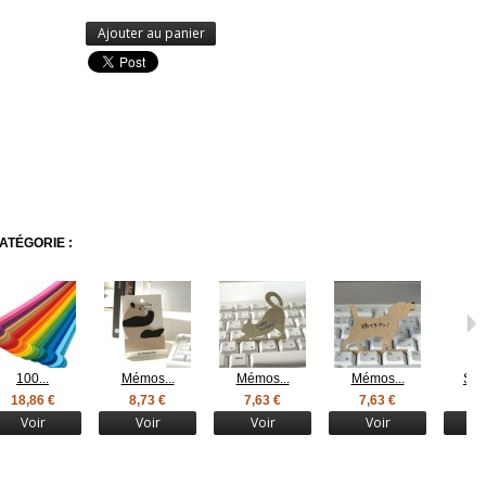
Ajouter au panier
ATÉGORIE :
100...
Mémos...
Mémos...
Mémos...
Set 
18,86 €
8,73 €
7,63 €
7,63 €
13
Voir
Voir
Voir
Voir