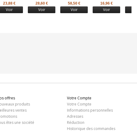
23,88 €
28,60 €
58,50 €
16,96 €
19
Voir
Voir
Voir
Voir
os offres
Votre Compte
ouveaux produits
Votre Compte
eilleures ventes
Informations personnelles
romotions
Adresses
ous êtes une société
Réduction
Historique des commandes