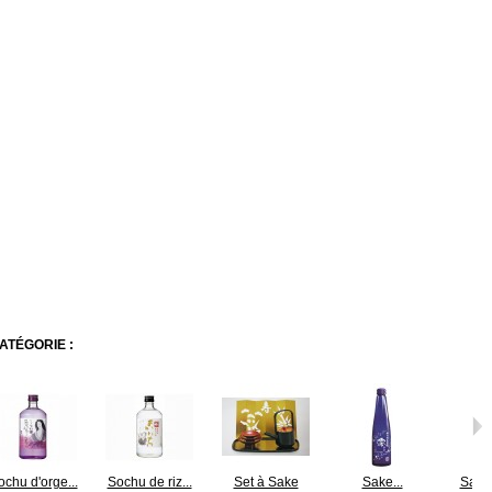
ATÉGORIE :
ochu d'orge...
Sochu de riz...
Set à Sake
Sake...
Sake