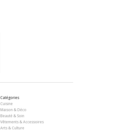
,45 €
34,62 €
18,86 €
23,50 €
18,80 
Voir
Voir
Voir
Voir
Voir
Catégories
Cuisine
Maison & Déco
Beauté & Soin
Vêtements & Accessoires
Arts & Culture