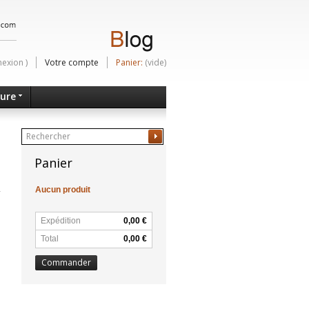
nexion
)
Votre compte
Panier:
(vide)
ture
Ok
Panier
Aucun produit
Expédition
0,00 €
Total
0,00 €
Commander