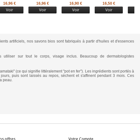
16,96 €
16,96 €
16,90 €
16,50 €
16
Voir
Voir
Voir
Voir
ients artificiels, nos savons bios sont fabriqués à partir d'huiles et d'essences
utiliser sur tout le corps, visage inclus. Beaucoup de dermatologistes
taki" (ce qui signifie littéralement "pot en fer"). Les ingrédients sont portés à
jours, puis sont laissés au repos, sèchent et s'affinent pendant 3 mois. Ces
la peau.
os offres
Votre Compte