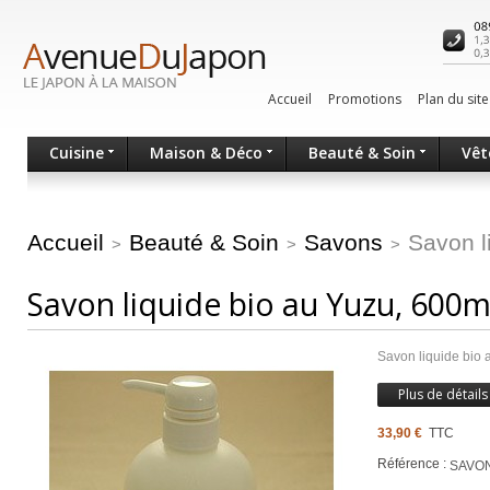
Accueil
Promotions
Plan du site
Cuisine
Maison & Déco
Beauté & Soin
Vêt
Accueil
Beauté & Soin
Savons
Savon l
>
>
>
Savon liquide bio au Yuzu, 600m
Savon liquide bio a
Plus de détails
33,90 €
TTC
Référence :
SAVO