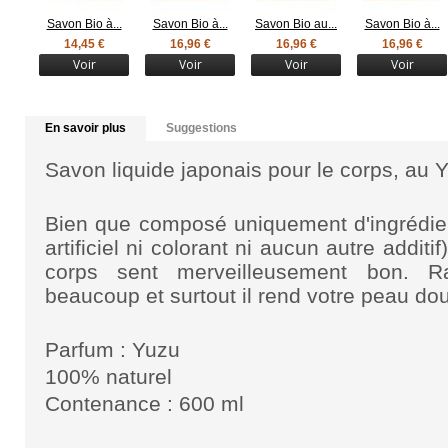
Savon Bio à...
Savon Bio à...
Savon Bio au...
Savon Bio à...
14,45 €
16,96 €
16,96 €
16,96 €
Voir
Voir
Voir
Voir
En savoir plus
Suggestions
Savon liquide japonais pour le corps, au Y
Bien que composé uniquement d'ingrédien
artificiel ni colorant ni aucun autre additi
corps sent merveilleusement bon. Ra
beaucoup et surtout il rend votre peau do
Parfum : Yuzu
100% naturel
Contenance : 600 ml