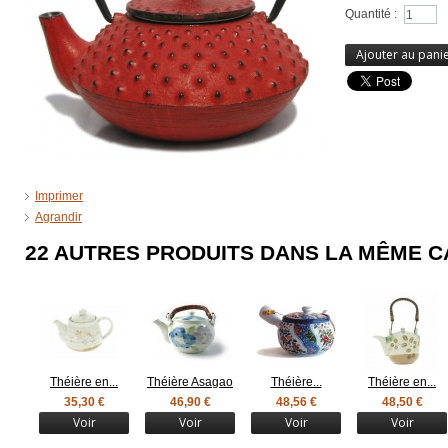
Quantité :
Ajouter au pani
Imprimer
Agrandir
22 AUTRES PRODUITS DANS LA MÊME C
Théière en...
Théière Asagao
Théière...
Théière en...
35,30 €
46,90 €
48,56 €
48,50 €
Voir
Voir
Voir
Voir