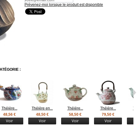
Prévenez-moi lorsque le produit est disponible
ATÉGORIE :
Théière...
Théière en...
Théière...
Théière...
Thé
48,56 €
48,50 €
58,50 €
79,50 €
59
Voir
Voir
Voir
Voir