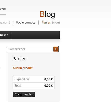
nexion
)
Votre compte
Panier:
(vide)
ture
Ok
Panier
Aucun produit
Expédition
0,00 €
Total
0,00 €
Commander