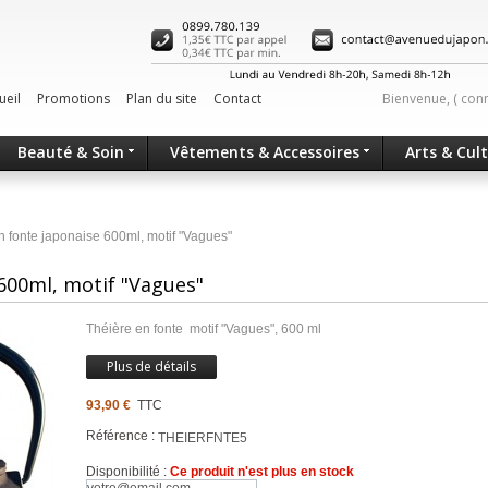
ueil
Promotions
Plan du site
Contact
Bienvenue, (
con
Beauté & Soin
Vêtements & Accessoires
Arts & Cul
n fonte japonaise 600ml, motif "Vagues"
600ml, motif "Vagues"
Théière en fonte motif "Vagues", 600 ml
Plus de détails
93,90 €
TTC
Référence :
THEIERFNTE5
Disponibilité :
Ce produit n'est plus en stock