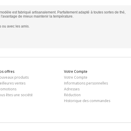
odèle est fabriqué artisanalement. Parfaitement adapté à toutes sortes de thé,
t l'avantage de mieux maintenir la température.
rs ou avec les amis.
os offres
Votre Compte
ouveaux produits
Votre Compte
eilleures ventes
Informations personnelles
romotions
Adresses
ous êtes une société
Réduction
Historique des commandes