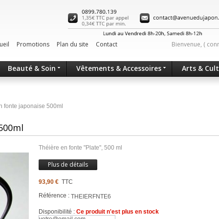
ueil
Promotions
Plan du site
Contact
Bienvenue, (
con
Beauté & Soin
Vêtements & Accessoires
Arts & Cul
n fonte japonaise 500ml
 500ml
Théière en fonte "Plate", 500 ml
Plus de détails
93,90 €
TTC
Référence :
THEIERFNTE6
Disponibilité :
Ce produit n'est plus en stock