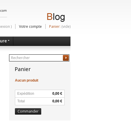
nexion
)
Votre compte
Panier:
(vide)
ture
Ok
Panier
Aucun produit
Expédition
0,00 €
Total
0,00 €
Commander