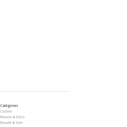
,50 €
65,50 €
65,50 €
65,50 €
93,90 
Voir
Voir
Voir
Voir
Voir
Catégories
Cuisine
Maison & Déco
Beauté & Soin