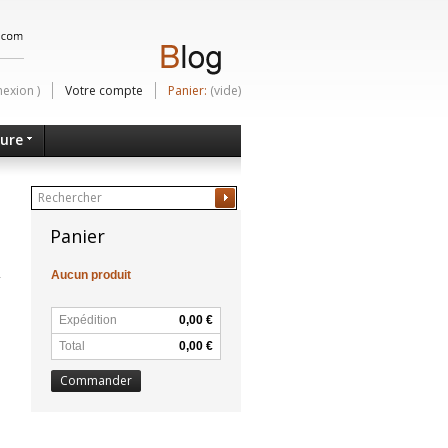
nexion
)
Votre compte
Panier:
(vide)
ture
Ok
Panier
Aucun produit
Expédition
0,00 €
Total
0,00 €
Commander