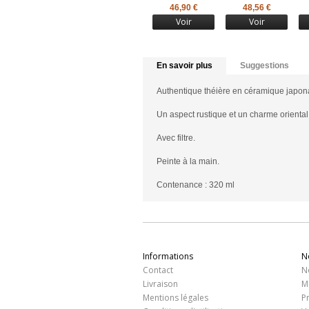
46,90 €
48,56 €
Voir
Voir
En savoir plus
Suggestions
Authentique théière en céramique japon
Un aspect rustique et un charme oriental 
Avec filtre.
Peinte à la main .
Contenance : 320 ml
Informations
N
Contact
N
Livraison
M
Mentions légales
P