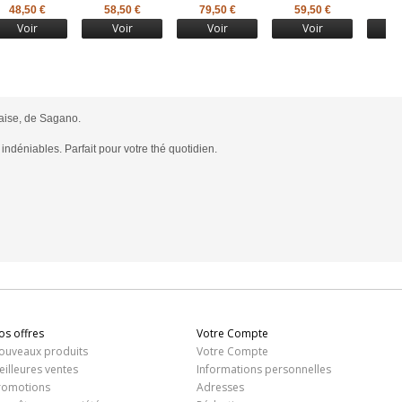
48,50 €
58,50 €
79,50 €
59,50 €
69
Voir
Voir
Voir
Voir
aise, de Sagano.
indéniables. Parfait pour votre thé quotidien.
os offres
Votre Compte
ouveaux produits
Votre Compte
eilleures ventes
Informations personnelles
romotions
Adresses