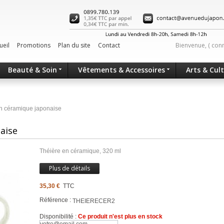
ueil
Promotions
Plan du site
Contact
Bienvenue, (
con
Beauté & Soin
Vêtements & Accessoires
Arts & Cul
n céramique japonaise
aise
Théière en céramique, 320 ml
Plus de détails
35,30 €
TTC
Référence :
THEIERECER2
Disponibilité :
Ce produit n'est plus en stock