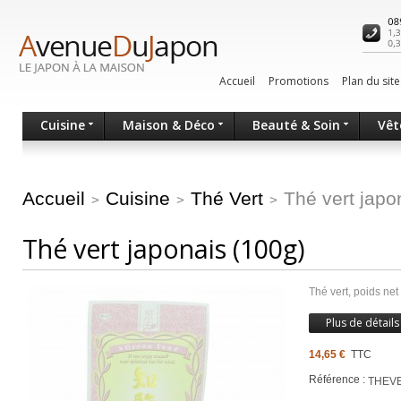
Accueil
Promotions
Plan du site
Cuisine
Maison & Déco
Beauté & Soin
Vêt
Accueil
Cuisine
Thé Vert
Thé vert japo
>
>
>
Thé vert japonais (100g)
Thé vert, poids ne
Plus de détails
14,65 €
TTC
Référence :
THEV