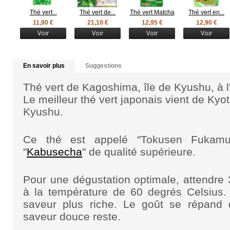
Thé vert...
Thé vert de...
Thé vert Matcha
Thé vert en...
11,90 €
21,10 €
12,95 €
12,90 €
Voir
Voir
Voir
Voir
En savoir plus
Suggestions
Thé vert de Kagoshima, île de Kyushu, à 
Le meilleur thé vert japonais vient de Kyot
Kyushu.
Ce thé est appelé "Tokusen Fukamus
"
Kabusecha
" de qualité supérieure
.
Pour une dégustation optimale, attendre
à la température de 60 degrés Celsius. 
saveur plus riche. Le goût se répand 
saveur douce reste.