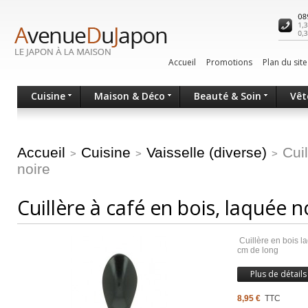
Accueil
Promotions
Plan du site
Cuisine
Maison & Déco
Beauté & Soin
Vêt
Accueil
Cuisine
Vaisselle (diverse)
Cui
>
>
>
noire
Cuillère à café en bois, laquée n
Cuillère en bois la
cm de long
Plus de détails
8,95 €
TTC