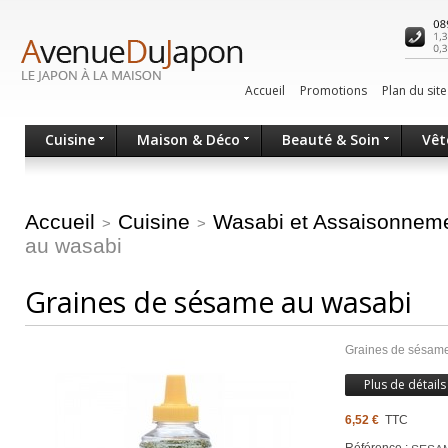
Accueil
Promotions
Plan du site
Cuisine
Maison & Déco
Beauté & Soin
Vêt
Accueil
Cuisine
Wasabi et Assaisonnem
>
>
au wasabi
Graines de sésame au wasabi
Graines de sésam
Plus de détails
6,52 €
TTC