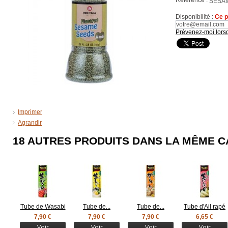
Référence :
SESA
Disponibilité :
Ce p
Prévenez-moi lorsq
Imprimer
Agrandir
18 AUTRES PRODUITS DANS LA MÊME C
Tube de Wasabi
Tube de...
Tube de...
Tube d'Ail rapé
7,90 €
7,90 €
7,90 €
6,65 €
Voir
Voir
Voir
Voir