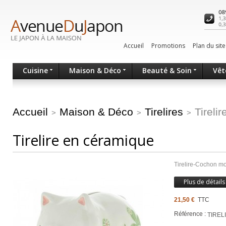
Accueil
Promotions
Plan du site
Cuisine
Maison & Déco
Beauté & Soin
Vêt
Accueil
Maison & Déco
Tirelires
Tireli
>
>
>
Tirelire en céramique
Tirelire-Cochon mot
Plus de détails
21,50 €
TTC
Référence :
TIRE